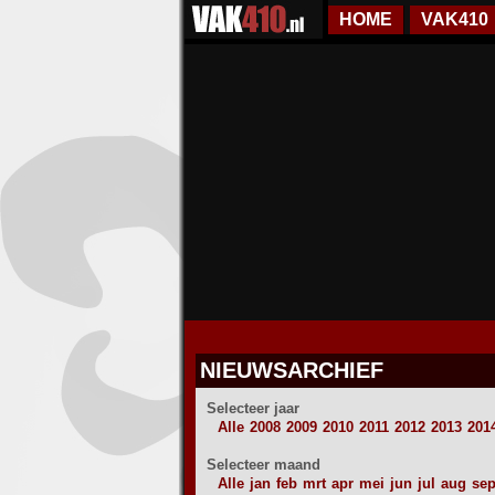
HOME
VAK410
NIEUWSARCHIEF
Selecteer jaar
Alle
2008
2009
2010
2011
2012
2013
201
Selecteer maand
Alle
jan
feb
mrt
apr
mei
jun
jul
aug
se