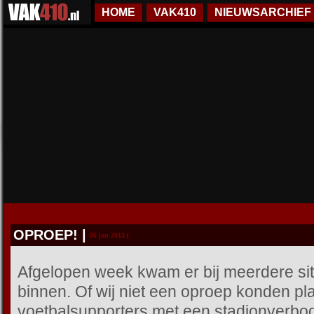
HOME
VAK410
NIEUWSARCHIEF
OPROEP!
|
06 jan 2013 |
Afgelopen week kwam er bij meerdere sit
binnen. Of wij niet een oproep konden pl
voetbalsupporters met een stadionverbo