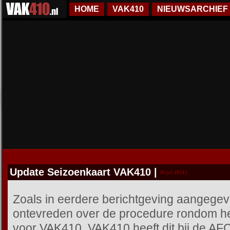
HOME
VAK410
NIEUWSARCHIEF
Update Seizoenkaart VAK410
|
30 jul 2014 |
Zoals in eerdere berichtgeving aangege
ontevreden over de procedure rondom he
voor VAK410. VAK410 heeft dit bij de AF