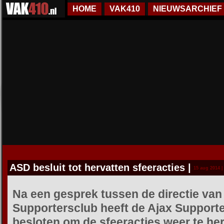
HOME
VAK410
NIEUWSARCHIEF
ASD besluit tot hervatten sfeeracties
|
15 aug 2014 |
Na een gesprek tussen de directie va
Supportersclub heeft de Ajax Supporte
besloten om de sfeeracties weer te he